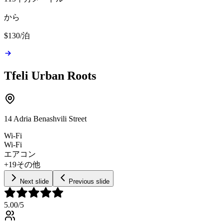
から
$130
/
泊
Tfeli Urban Roots
14 Adria Benashvili Street
Wi-Fi
Wi-Fi
エアコン
+19その他
Next slide
Previous slide
5.00
/5